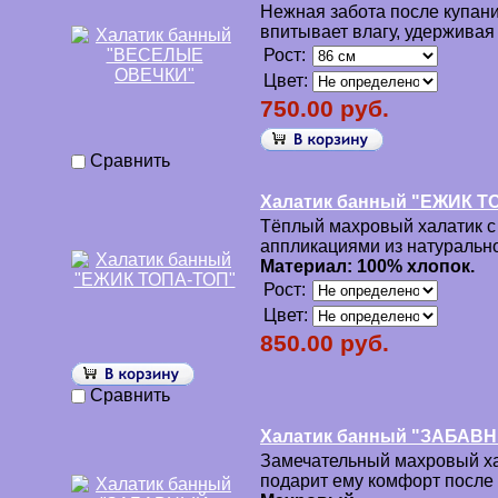
Нежная забота после купан
впитывает влагу, удерживая
Рост:
Цвет:
750.00 руб.
Сравнить
Халатик банный "ЕЖИК Т
Тёплый махровый халатик 
аппликациями из натуральн
Материал: 100% хлопок.
Рост:
Цвет:
850.00 руб.
Сравнить
Халатик банный "ЗАБА
Замечательный махровый х
подарит ему комфорт после 