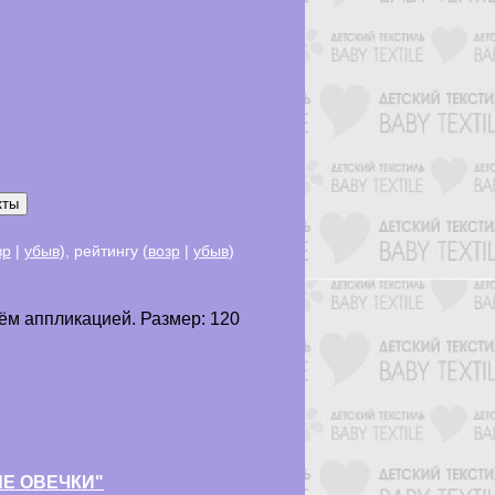
зр
|
убыв
), рейтингу (
возр
|
убыв
)
м аппликацией. Размер: 120
ЫЕ ОВЕЧКИ"