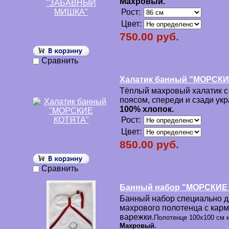
Махровый.
Рост:
Цвет:
750.00 руб.
Сравнить
Халатик банный "МОРСК
Тёплый махровый халатик 
поясом, спереди и сзади ук
100% хлопок.
Рост:
Цвет:
850.00 руб.
Сравнить
Банный набор "МОРСКИЕ
Банный набор специально дл
махрового полотенца с кар
варежки.
Полотенце 100х100 см и
Махровый.