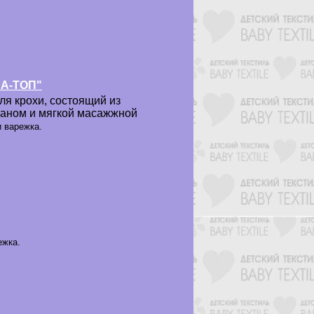
ПА-ТОП"
я крохи, состоящий из
маном и мягкой масажжной
 варежка.
ежка.