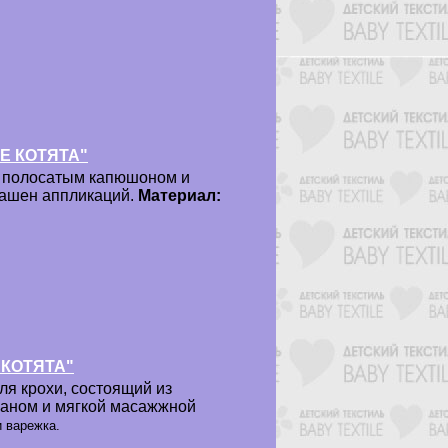
ИЕ КОТЯТА"
с полосатым капюшоном и
рашен аппликаций.
Материал:
 КОТЯТА"
я крохи, состоящий из
маном и мягкой масажжной
 варежка.