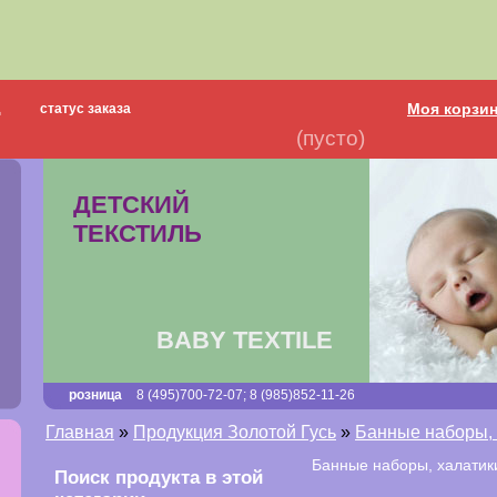
о нас
каталог
суперпредложение
Моя корзи
д
статус заказа
доставка
выставки
контакты
оплата
ин
(пусто)
Е КОЛЛЕКЦИИ
ДЕТСКИЙ
ТЕКСТИЛЬ
BABY TEXTILE
розница
8 (495)700-72-07; 8 (985)852-11-26
Главная
»
Продукция Золотой Гусь
»
Банные наборы, 
Банные наборы, халатик
Поиск продукта в этой