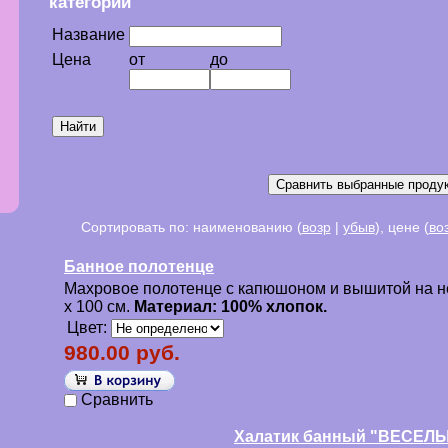
категории
Название
Цена
от
до
Сортировать по: наименованию (
возр
|
убыв
), цене (
во
Банное полотенце
Махровое полотенце с капюшоном и вышитой на нё
х 100 см.
Материал: 100% хлопок.
Цвет:
980.00 руб.
Сравнить
Халатик банный "ВЕСЕЛ