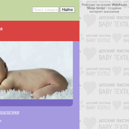
Работает на основе
WebAsyst
Shop-Script
-
создание
интернет-магазинов
на
формация
халатики
и