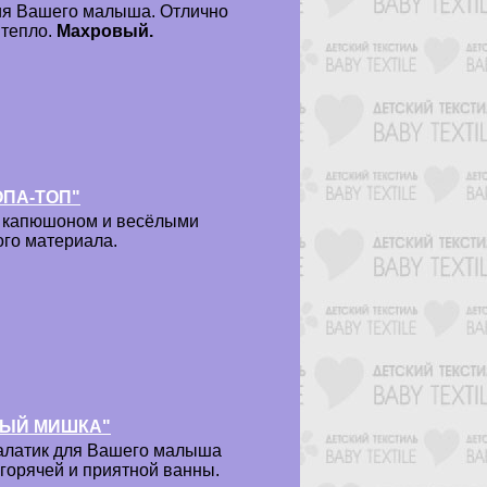
ия Вашего малыша. Отлично
 тепло.
Махровый.
ОПА-ТОП"
с капюшоном и весёлыми
ого материала.
ВНЫЙ МИШКА"
алатик для Вашего малыша
горячей и приятной ванны.